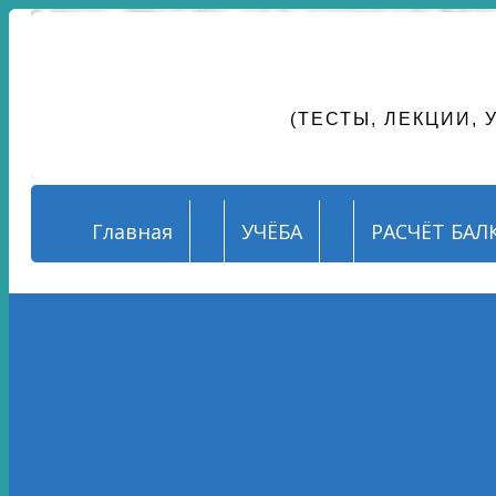
СОПРОТИВ
(ТЕСТЫ, ЛЕКЦИИ,
Главная
УЧЁБА
РАСЧЁТ БАЛ
Главная
»
Советы по использованию программ
Как встроить редактор ф
Фев 24, 2016 02:44
Автор:
Александр Резунов
6 комментариев
59525