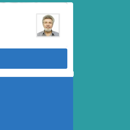
сандр Резунов
zunov@gmail.com