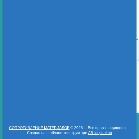
Email (не будет опубликован)
(обязательно)
Вебсайт
Еще смайлы
Нажимая на кнопку "Отправить комментарий", я соглашаюсь с
политикой обработки персональных данных
на Блоге
в Вконтакте
в Фейсбук
СОПРОТИВЛЕНИЕ МАТЕРИАЛОВ
© 2026 · Все права защищены ·
Создан на шаблоне-конструкторе
AB-Inspiration