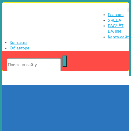
СОПРОТИВЛЕНИЕ
Главная
МАТЕРИАЛОВ
УЧЁБА
РАСЧЁТ
БАЛКИ
Карта сайта
Контакты
Об авторе
Об авторе
Резунов Александр Васильевич
Оставьте свой комментарий:
Имя (обязательно)