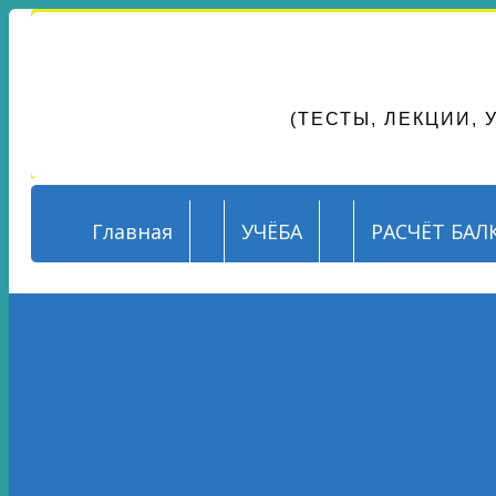
СОПРОТИВ
(ТЕСТЫ, ЛЕКЦИИ,
Главная
УЧЁБА
РАСЧЁТ БАЛ
Главная
»
Блоговедение
Где найти изображения д
Апр 11, 2016 03:18
Автор:
Александр Резунов
2 комментария
11436