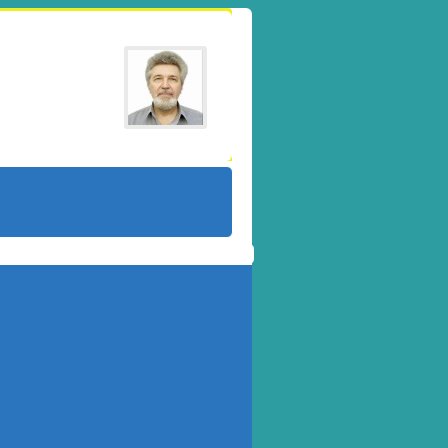
сандр Резунов
zunov@gmail.com